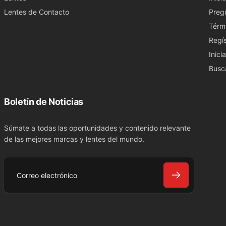
Lentes de Contacto
Preg
Térm
Regís
Inici
Busc
Boletín de Noticias
Súmate a todas las oportunidades y contenido relevante
de las mejores marcas y lentes del mundo.
C
o
r