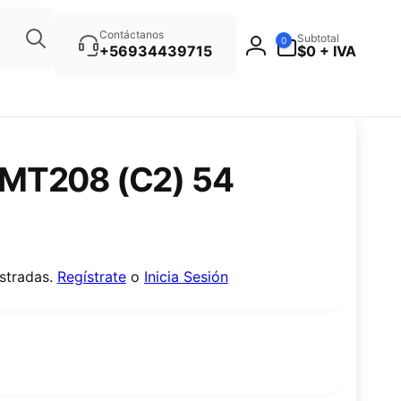
Búsqueda
0
Contáctanos
Subtotal
0
artículos
+56934439715
$0 + IVA
MT208 (C2) 54
istradas.
Regístrate
o
Inicia Sesión