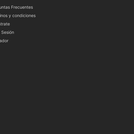
untas Frecuentes
inos y condiciones
trate
a Sesión
ador