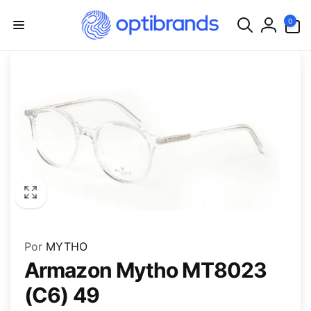
irectamente
0
0
l contenido
artículos
Ir
directamente
a la
información
del producto
Por
MYTHO
Armazon Mytho MT8023
(C6) 49