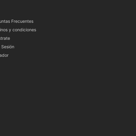
untas Frecuentes
inos y condiciones
trate
a Sesión
ador