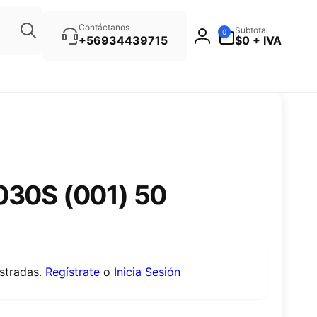
Búsqueda
0
Contáctanos
Subtotal
0
artículos
+56934439715
$0 + IVA
030S (001) 50
istradas.
Regístrate
o
Inicia Sesión