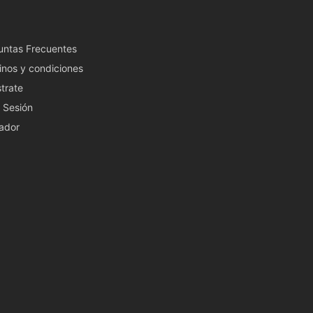
untas Frecuentes
inos y condiciones
trate
a Sesión
ador