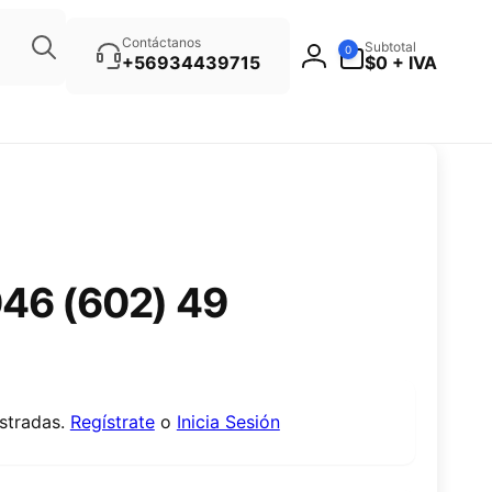
Búsqueda
0
Contáctanos
Subtotal
0
artículos
+56934439715
$0 + IVA
46 (602) 49
istradas.
Regístrate
o
Inicia Sesión